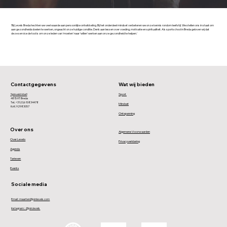
'Bij Levels Breda hechten we veel waarde aan persoonlijke ontwikkeling. Bij het onderdeel mindset verbeteren we onze kennis rondom leefstijl. We stellen ons in staat om
aan gezondheidsdoelen te werken, ongeacht onze huidige conditie. Denk aan lessen over voeding, motivatie en spiritualiteit. Als sportschool in Breda geloven wij dat
deze service de tool is om onze leden van ‘moeten’ naar ‘willen’ werken aan onze gezondheid te helpen.'
Contactgegevens
Wat wij bieden
Sport
Spinveld 66a9
4815 HT Breda
Tel.: +31 (0)6 10834478
Mindset
KvK: 92983057
Ontspanning
Over ons
Algemene Voorwaarden
Over Levels
Privacyverklaring
Agenda
Tarieven
Events
Sociale media
Email : maarten@joinlevels.com
Instagram : @join.levels