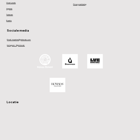
Over Levels
Privacyverklaring
Agenda
Tarieven
Events
Sociale media
Email : maarten@joinlevels.com
Instagram : @join.levels
Locatie