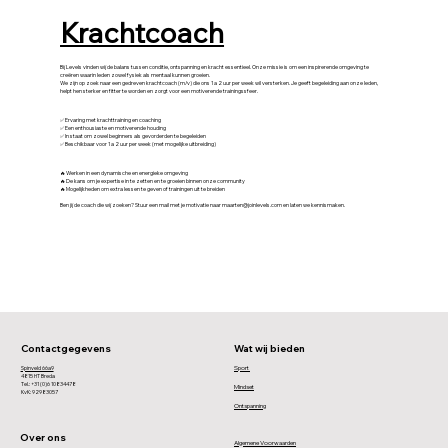
Krachtcoach
Bij Levels vinden wij de balans tussen conditie, ontspanning en kracht essentieel. Onze missie is om een inspirerende omgeving te
creëren waarin leden zowel fysiek als mentaal kunnen groeien.
We zijn op zoek naar een gedreven krachtcoach (m/v) die ons 1 a 2 uur per week wil versterken. Je geeft begeleiding aan onze leden,
helpt hen sterker en fitter te worden en zorgt voor een motiverende trainingssfeer.
Wat we zoeken:
✅ Ervaring met krachttraining en coaching
✅ Een enthousiaste en motiverende houding
✅ In staat om zowel beginners als gevorderden te begeleiden
✅ Beschikbaar voor 1 a 2 uur per week (met mogelijke uitbreiding)
Wat we bieden:
🔥 Werken in een dynamische en energieke omgeving
🔥 De kans om je expertise in te zetten en te groeien binnen onze community
🔥 Mogelijkheden om extra lessen te geven of trainingen uit te breiden
Ben jij de coach die wij zoeken? Stuur een mail met je motivatie naar
maarten@joinlevels.com
en laten we kennismaken.
Contactgegevens
Wat wij bieden
Sport
Spinveld 66a9
4815 HT Breda
Tel.: +31 (0)6 10834478
Mindset
KvK: 92983057
Ontspanning
Over ons
Algemene Voorwaarden